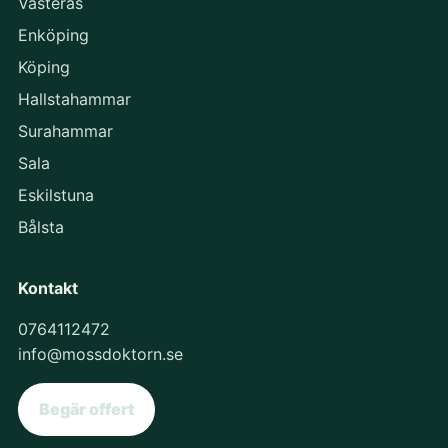
Västerås
Enköping
Köping
Hallstahammar
Surahammar
Sala
Eskilstuna
Bålsta
Kontakt
0764112472
info@mossdoktorn.se
Begär offert