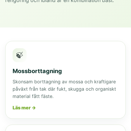
rengöring och ibland är en kombination bäst.
🍃
Mossborttagning
Skonsam borttagning av mossa och kraftigare
påväxt från tak där fukt, skugga och organiskt
material fått fäste.
Läs mer →