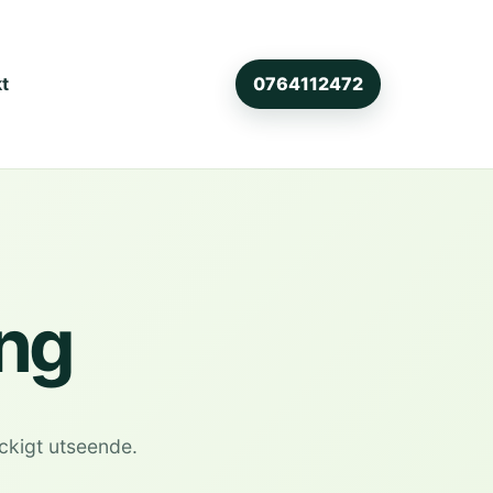
t
0764112472
ing
äckigt utseende.