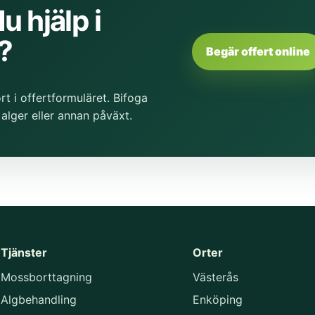
u hjälp i
?
Begär offert online
rt i offertformuläret. Bifoga
alger eller annan påväxt.
Tjänster
Orter
Mossborttagning
Västerås
Algbehandling
Enköping