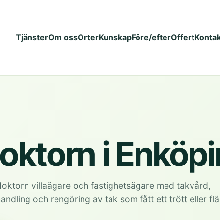
Tjänster
Om oss
Orter
Kunskap
Före/efter
Offert
Kontak
ktorn i Enköp
oktorn villaägare och fastighetsägare med takvård,
dling och rengöring av tak som fått ett trött eller fl