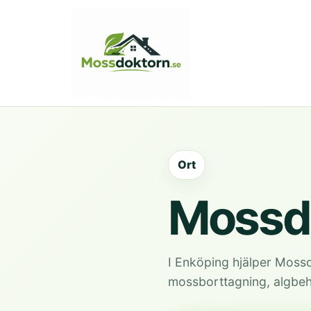
Ort
Mossdo
I Enköping hjälper Mossd
mossborttagning, algbehan