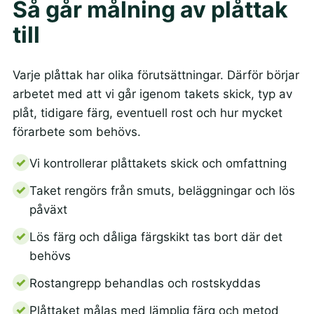
Så går målning av plåttak
till
Varje plåttak har olika förutsättningar. Därför börjar
arbetet med att vi går igenom takets skick, typ av
plåt, tidigare färg, eventuell rost och hur mycket
förarbete som behövs.
Vi kontrollerar plåttakets skick och omfattning
Taket rengörs från smuts, beläggningar och lös
påväxt
Lös färg och dåliga färgskikt tas bort där det
behövs
Rostangrepp behandlas och rostskyddas
Plåttaket målas med lämplig färg och metod