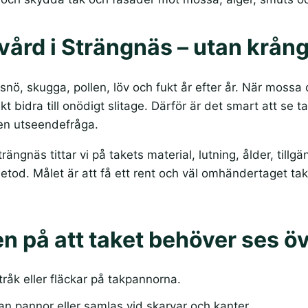
ård i Strängnäs – utan krång
 snö, skugga, pollen, löv och fukt år efter år. När mossa o
ikt bidra till onödigt slitage. Därför är det smart att s
 en utseendefråga.
trängnäs tittar vi på takets material, lutning, ålder, til
metod. Målet är att få ett rent och väl omhändertaget ta
n på att taket behöver ses ö
råk eller fläckar på takpannorna.
n pannor eller samlas vid skarvar och kanter.