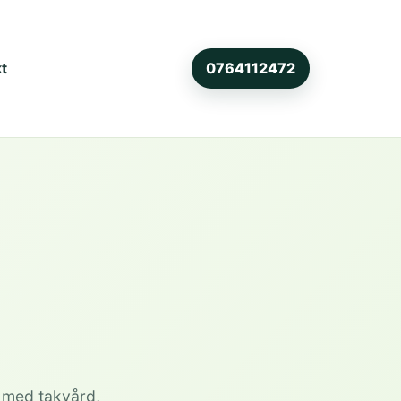
t
0764112472
g med takvård,