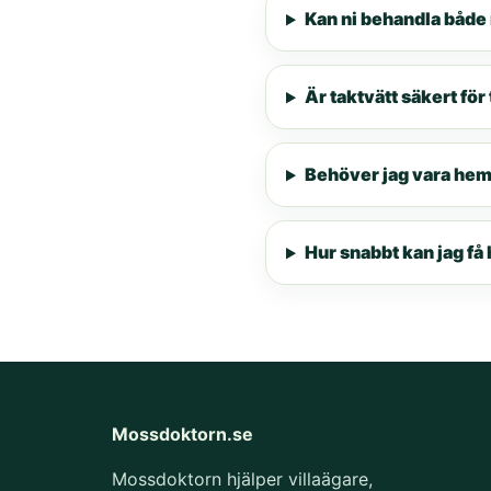
Kan ni behandla både
Är taktvätt säkert fö
Behöver jag vara he
Hur snabbt kan jag få 
Mossdoktorn.se
Mossdoktorn hjälper villaägare,