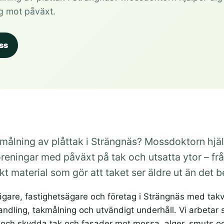
g mot påväxt.
ss
ålning av plåttak i Strängnäs? Mossdoktorn hjälp
reningar med påväxt på tak och utsatta ytor – frå
kt material som gör att taket ser äldre ut än det 
ägare, fastighetsägare och företag i Strängnäs med takv
ndling, takmålning och utvändigt underhåll. Vi arbetar
a och skydda tak och fasader mot mossa, alger, smuts o