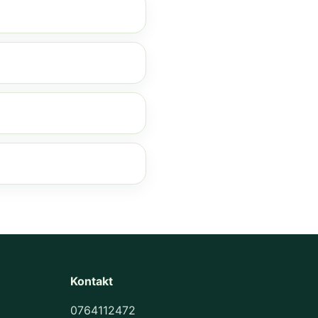
Kontakt
0764112472