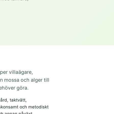
er villaägare,
n mossa och alger till
behöver göra.
ård, taktvätt,
 skonsamt och metodiskt
ch annan påväxt.