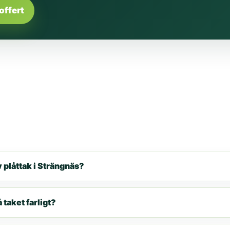
offert
 plåttak i Strängnäs?
 taket farligt?