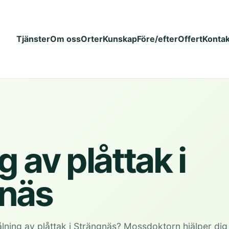
Tjänster
Om oss
Orter
Kunskap
Före/efter
Offert
Kontak
 av plåttak i
näs
lning av plåttak i Strängnäs? Mossdoktorn hjälper di