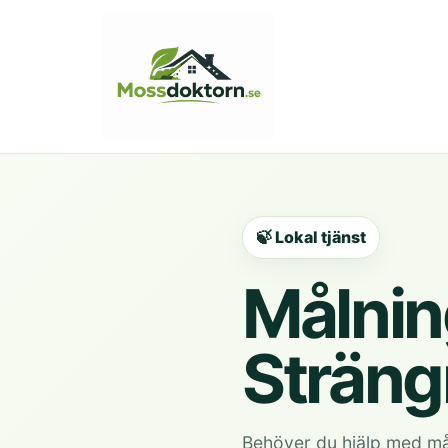
🍃 Lokal tjänst
Målning
Sträng
Behöver du hjälp med må