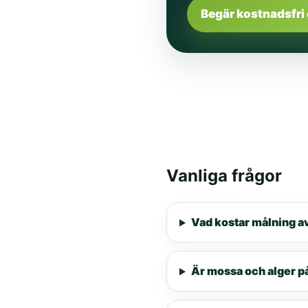
Begär kostnadsfri 
Vanliga frågor
Vad kostar målning av
Är mossa och alger på