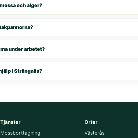
 mossa och alger?
r takpannorna?
mma under arbetet?
hjälp i Strängnäs?
Tjänster
Orter
Mossborttagning
Västerås