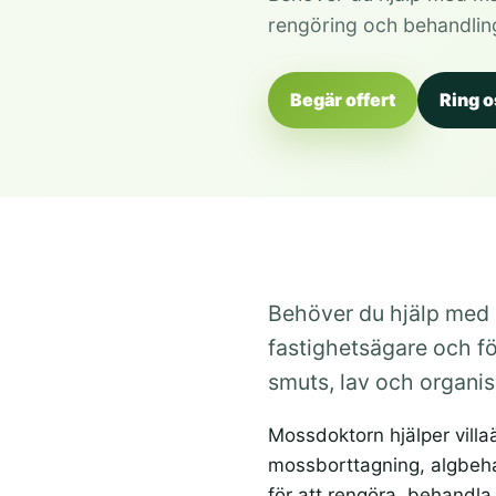
rengöring och behandlin
Begär offert
Ring o
Behöver du hjälp med m
fastighetsägare och fö
smuts, lav och organis
Mossdoktorn hjälper villa
mossborttagning, algbeha
för att rengöra, behandl