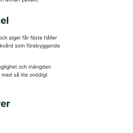
el
ch alger får fäste håller
e takvård som förebyggande
lgänglighet och mängden
k med så lite onödigt
ver