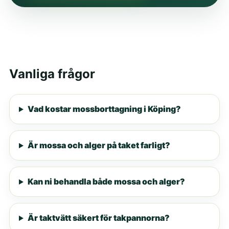
Vanliga frågor
Vad kostar mossborttagning i Köping?
Är mossa och alger på taket farligt?
Kan ni behandla både mossa och alger?
Är taktvätt säkert för takpannorna?