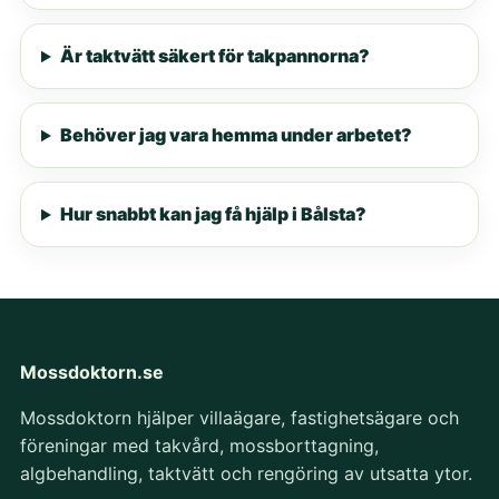
Är taktvätt säkert för takpannorna?
Behöver jag vara hemma under arbetet?
Hur snabbt kan jag få hjälp i Bålsta?
Mossdoktorn.se
Mossdoktorn hjälper villaägare, fastighetsägare och
föreningar med takvård, mossborttagning,
algbehandling, taktvätt och rengöring av utsatta ytor.