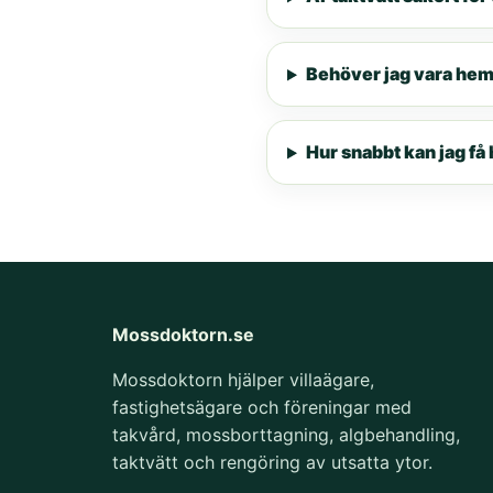
Behöver jag vara he
Hur snabbt kan jag få 
Mossdoktorn.se
Mossdoktorn hjälper villaägare,
fastighetsägare och föreningar med
takvård, mossborttagning, algbehandling,
taktvätt och rengöring av utsatta ytor.