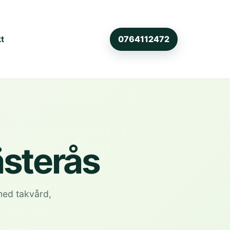
t
0764112472
ästerås
med takvård,