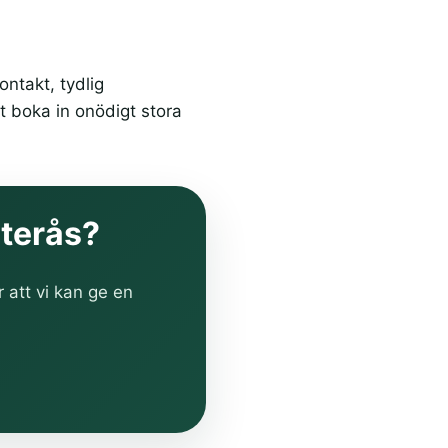
ntakt, tydlig
t boka in onödigt stora
sterås?
r att vi kan ge en