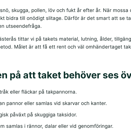
 snö, skugga, pollen, löv och fukt år efter år. När mossa o
ikt bidra till onödigt slitage. Därför är det smart att s
 en utseendefråga.
ästerås tittar vi på takets material, lutning, ålder, tillg
metod. Målet är att få ett rent och väl omhändertaget ta
n på att taket behöver ses ö
råk eller fläckar på takpannorna.
n pannor eller samlas vid skarvar och kanter.
ogisk påväxt på skuggiga taksidor.
m samlas i rännor, dalar eller vid genomföringar.