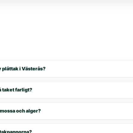
 plåttak i Västerås?
 taket farligt?
 mossa och alger?
r takpannorna?