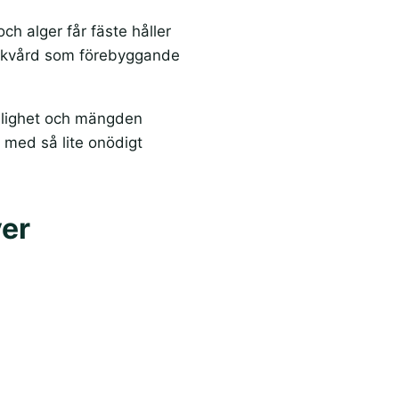
ch alger får fäste håller
e takvård som förebyggande
änglighet och mängden
k med så lite onödigt
ver