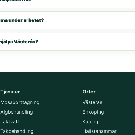
mma under arbetet?
hjälp i Västerås?
Tjänster
Orter
Mossborttagning
Västerås
Algbehandling
Enköping
Taktvätt
Köping
Takbehandling
Hallstahammar