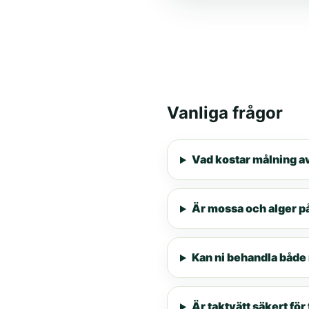
Vanliga frågor
Vad kostar målning av
Är mossa och alger på
Kan ni behandla både
Är taktvätt säkert fö