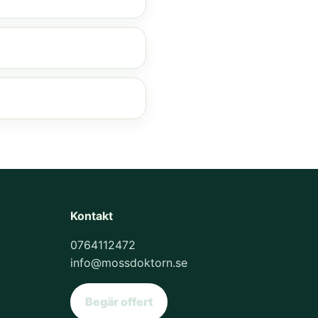
Kontakt
0764112472
info@mossdoktorn.se
Begär offert