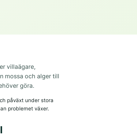
r villaägare,
n mossa och alger till
behöver göra.
 och påväxt under stora
nan problemet växer.
l