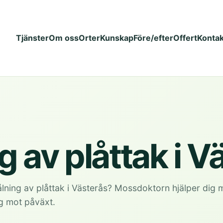
Tjänster
Om oss
Orter
Kunskap
Före/efter
Offert
Kontak
 av plåttak i V
ning av plåttak i Västerås? Mossdoktorn hjälper dig 
g mot påväxt.