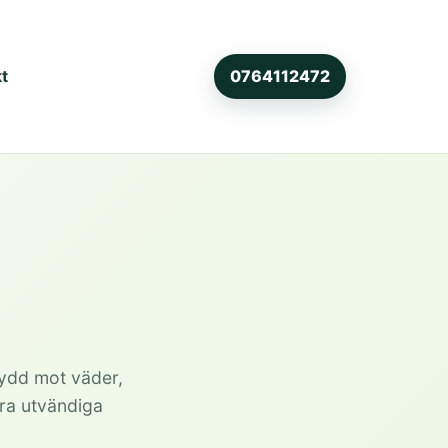
t
0764112472
kydd mot väder,
dra utvändiga