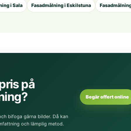
ing i Sala
Fasadmålning i Eskilstuna
Fasadmålning 
 pris på
ning?
Begär offert online
och bifoga gärna bilder. Då kan
fattning och lämplig metod.