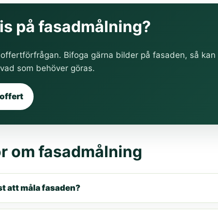
pris på fasadmålning?
 offertförfrågan. Bifoga gärna bilder på fasaden, så ka
h vad som behöver göras.
offert
or om fasadmålning
äst att måla fasaden?