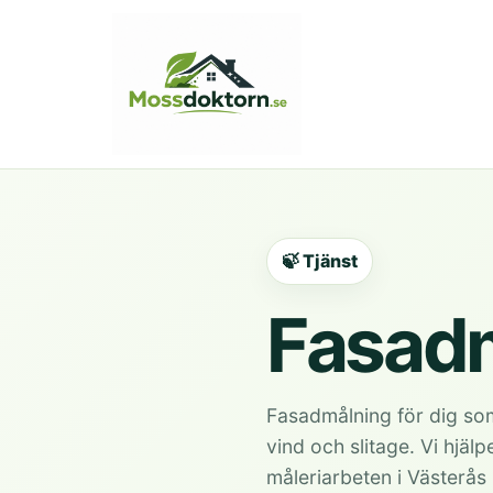
🍃 Tjänst
Fasad
Fasadmålning för dig som
vind och slitage. Vi hjäl
måleriarbeten i Västerå