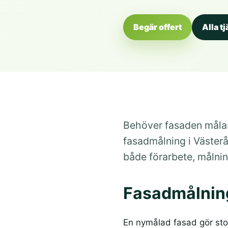
Begär offert
Alla t
Behöver fasaden målas
fasadmålning i Västerå
både förarbete, målni
Fasadmålning
En nymålad fasad gör stor