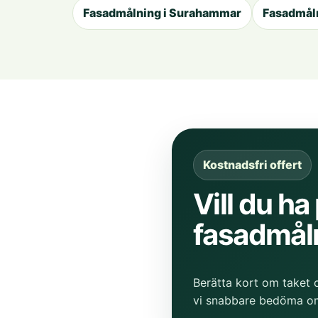
Fasadmålning i Surahammar
Fasadmåln
Kostnadsfri offert
Vill du ha
fasadmål
Berätta kort om taket 
vi snabbare bedöma om