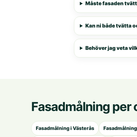
Måste fasaden tvät
Kan ni både tvätta 
Behöver jag veta vil
Fasadmålning per 
Fasadmålning i Västerås
Fasadmålning