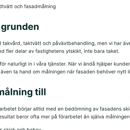
adtvätt och fasadmålning
i grunden
takvård, taktvätt och påväxtbehandling, men vi har äve
med fler delar av fastighetens ytskikt, inte bara taket.
 naturligt in i våra tjänster. När vi ändå hjälper kunde
i även ta hand om målningen när fasaden behöver nytt li
ålning till
 arbetet börjar alltid med en bedömning av fasadens ski
esultat beror ofta mer på förarbetet än själva målningen
s skick och behov