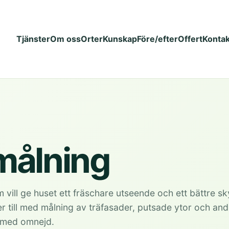
Tjänster
Om oss
Orter
Kunskap
Före/efter
Offert
Kontak
målning
 vill ge huset ett fräschare utseende och ett bättre s
per till med målning av träfasader, putsade ytor och an
s med omnejd.