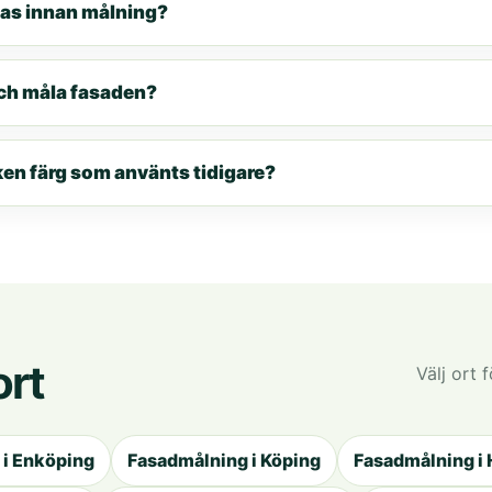
tas innan målning?
och måla fasaden?
ken färg som använts tidigare?
ort
Välj ort 
 i Enköping
Fasadmålning i Köping
Fasadmålning i