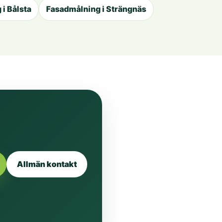
i Bålsta
Fasadmålning i Strängnäs
Allmän kontakt