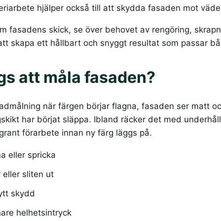
riarbete hjälper också till att skydda fasaden mot väder,
nom fasadens skick, se över behovet av rengöring, skrap
 att skapa ett hållbart och snyggt resultat som passar b
gs att måla fasaden?
admålning när färgen börjar flagna, fasaden ser matt och
färgskikt har börjat släppa. Ibland räcker det med underh
rant förarbete innan ny färg läggs på.
a eller spricka
eller sliten ut
ytt skydd
hare helhetsintryck