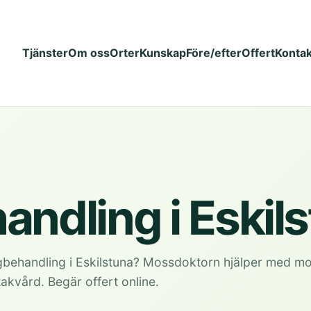
Tjänster
Om oss
Orter
Kunskap
Före/efter
Offert
Kontak
andling i Eskil
gbehandling i Eskilstuna? Mossdoktorn hjälper med mos
kvård. Begär offert online.