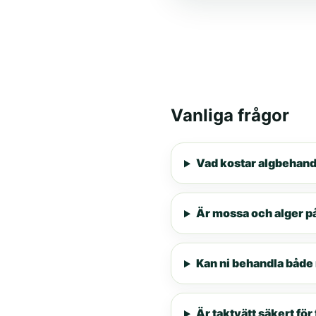
Vanliga frågor
Vad kostar algbehandl
Är mossa och alger på
Kan ni behandla både
Är taktvätt säkert fö