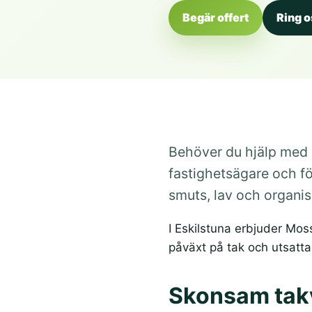
Begär offert
Ring o
Behöver du hjälp med a
fastighetsägare och fö
smuts, lav och organis
I Eskilstuna erbjuder Mo
påväxt på tak och utsatta 
Skonsam takv