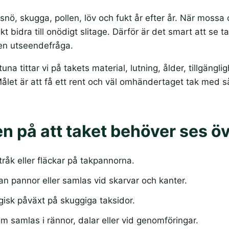
 snö, skugga, pollen, löv och fukt år efter år. När mossa o
ikt bidra till onödigt slitage. Därför är det smart att s
 en utseendefråga.
tuna tittar vi på takets material, lutning, ålder, tillgän
Målet är att få ett rent och väl omhändertaget tak med så
n på att taket behöver ses ö
råk eller fläckar på takpannorna.
n pannor eller samlas vid skarvar och kanter.
ogisk påväxt på skuggiga taksidor.
m samlas i rännor, dalar eller vid genomföringar.