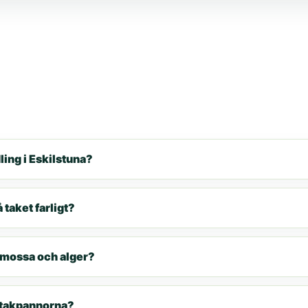
ing i Eskilstuna?
 taket farligt?
 mossa och alger?
r takpannorna?