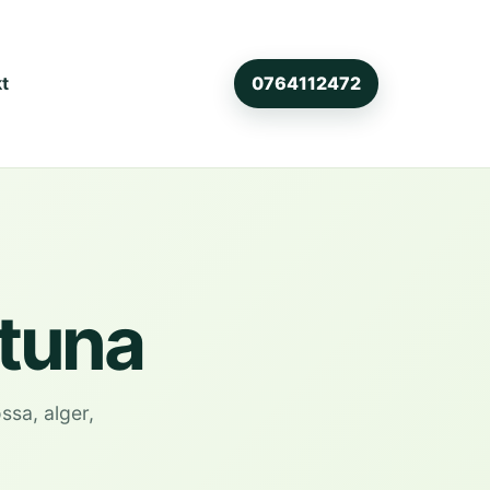
t
0764112472
stuna
sa, alger,