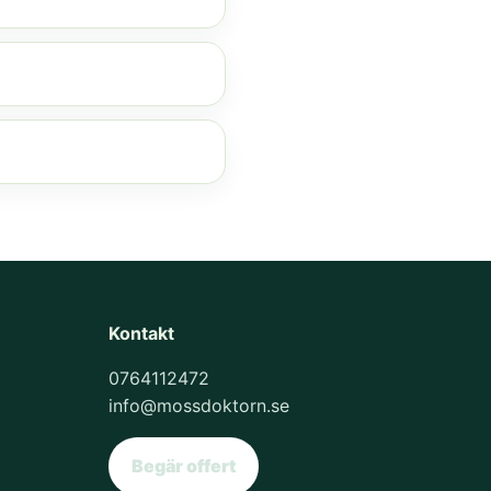
Kontakt
0764112472
info@mossdoktorn.se
Begär offert