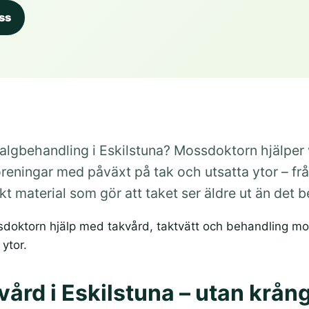
ss
lgbehandling i Eskilstuna? Mossdoktorn hjälper v
reningar med påväxt på tak och utsatta ytor – frå
kt material som gör att taket ser äldre ut än det 
ssdoktorn hjälp med takvård, taktvätt och behandling m
ytor.
ård i Eskilstuna – utan krån