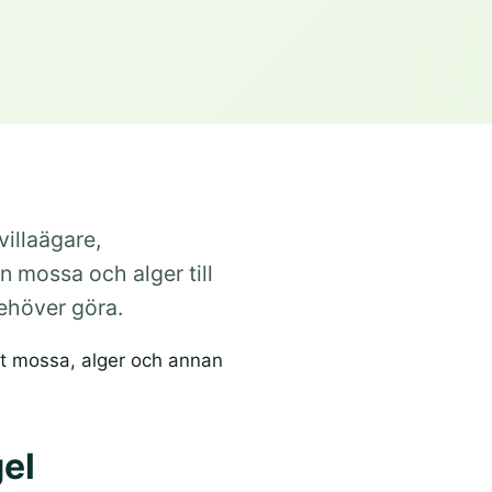
illaägare,
n mossa och alger till
behöver göra.
ot mossa, alger och annan
gel