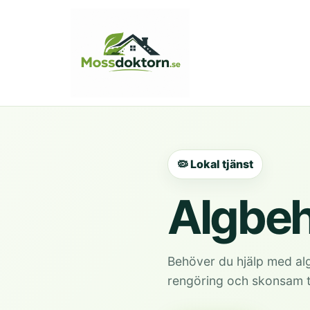
🦠 Lokal tjänst
Algbeh
Behöver du hjälp med al
rengöring och skonsam ta