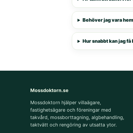
Behöver jag vara he
Hur snabbt kan jag få 
Mossdoktorn.se
Mossdoktorn hjälper villaägare,
fastighetsägare och föreningar med
takvård, mossborttagning, algbehandling,
taktvätt och rengöring av utsatta ytor.