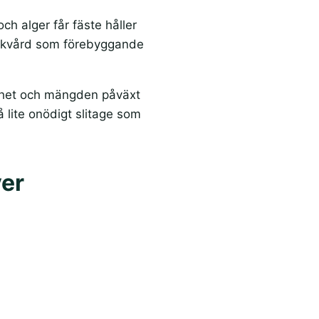
ch alger får fäste håller
e takvård som förebyggande
glighet och mängden påväxt
 lite onödigt slitage som
ver