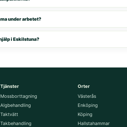
mma under arbetet?
hjälp i Eskilstuna?
Tjänster
Orter
Mossborttagning
Västerås
Algbehandling
Enköping
Taktvätt
Köping
Takbehandling
Hallstahammar